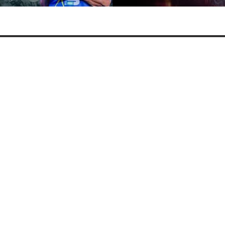
Bíblia da Mulher +QV
Panner +QV