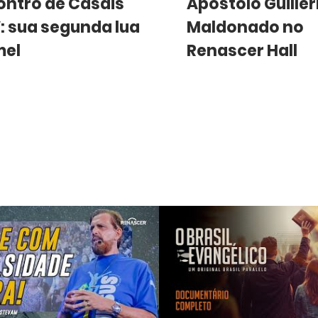
ontro de Casais
Apóstolo Guille
: sua segunda lua
Maldonado no
mel
Renascer Hall