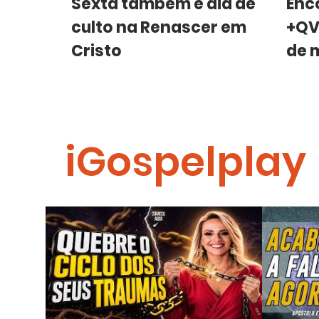
Sexta também é dia de
Enc
culto na Renascer em
+QV
Cristo
de 
iGospelplay