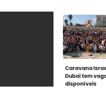
Caravana Israe
Dubai tem vag
disponíveis