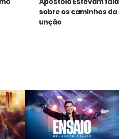
rmo
Apóstolo Estevam fala
sobre os caminhos da
unção