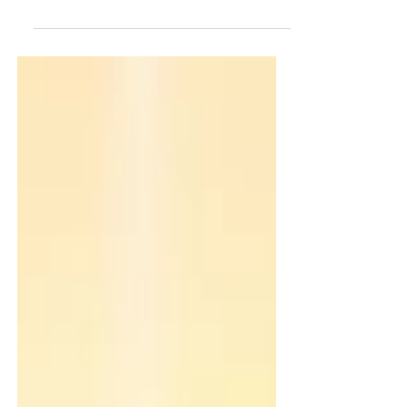
Neste sábado (01), a partir das 17h,
acontece na Renascer Arena a
quarta Ceia das Primícias de 2026.
Com a ministração do Apóstolo
Estevam Hernandes e da Bispa
Sonia Hernandes e os louvores do
Renascer Praise, a reunião será
100% presencial, com transmissão
somente para as estaduais fora de
São Paulo e de outros países. Sobre
a Ceia de Oficiais No primeiro
sábado de cada mês, a Renascer
Arena fica lotada de pessoas que
vêm de diversas regiões do país
para participarem da Sant