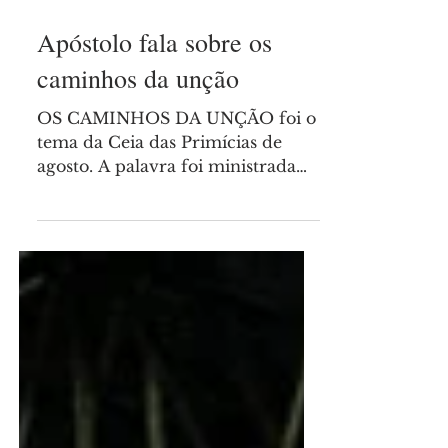
há 4 dias
Apóstolo fala sobre os
caminhos da unção
OS CAMINHOS DA UNÇÃO foi o
tema da Ceia das Primícias de
agosto. A palavra foi ministrada
pelo Apóstolo Estavam Hernandes,
na Renascer Arena, com
transmissão ao vivo para os
demais estados brasileiros e outras
nações. Lucas 3:4-6: "Conforme
está escrito no livro das palavras
do profeta Isaías: Voz do que
clama no deserto: Preparai o
caminho do Senhor, endireitai as