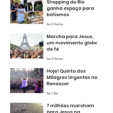
Shopping do Rio
ganha espaço para
batismos
há 11 horas
Marcha para Jesus,
um movimento global
de fé
há 11 horas
Hoje! Quinta dos
Milagres Urgentes na
Renascer
há 1 dia
7 milhões marcham
para Jesus na