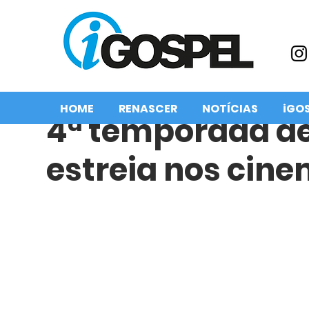
HOME
RENASCER
NOTÍCIAS
iGO
4ª temporada d
estreia nos cin