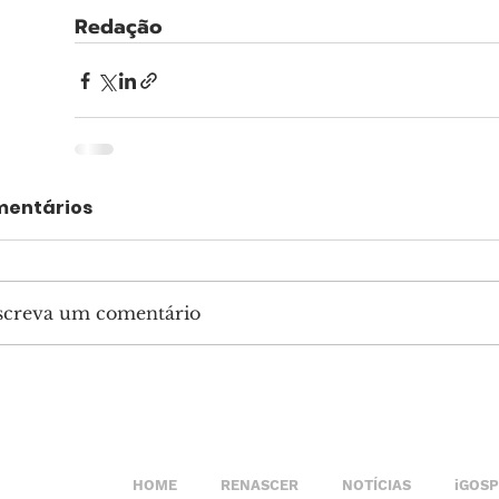
Redação
entários
screva um comentário
HOME
RENASCER
NOTÍCIAS
iGOS