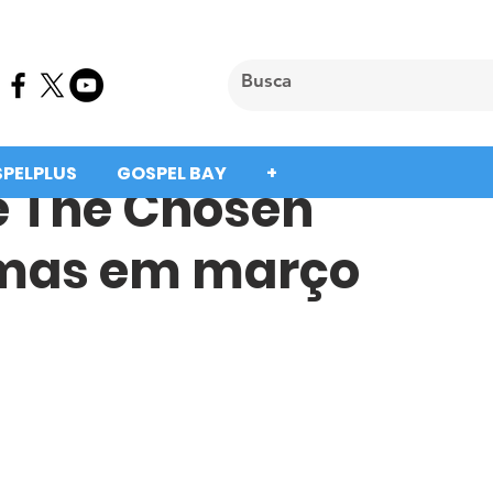
SPELPLUS
GOSPEL BAY
+
e The Chosen
emas em março