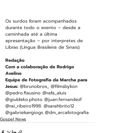
Os surdos foram acompanhados 
durante todo o evento – desde a 
caminhada até a última 
apresentação – por interpretes de 
Libras (Língua Brasileira de Sinais).
Redação
Com a colaboração de Rodrigo 
Avelino
Equipe de Fotografia da Marcha para 
Jesus:
 @brunobros_ @filmsbylion 
@pedro.flausino @rafa_aluis 
@giuldeko.photo @juan.fernandezf 
@rai_ribeiro1998. @sarahbrito12 
@gabrielsergiogs @dm_arcafotografia
Gospel News