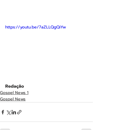
https://youtu.be/7aZLLQgQiYw
Redação
Gospel News 1
Gospel News