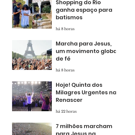
Shopping do Rio
ganha espaço para
batismos
há 8 horas
Marcha para Jesus,
um movimento global
de fé
há 8 horas
Hoje! Quinta dos
Milagres Urgentes na
Renascer
há 22 horas
7 milhões marcham
para Jesus na