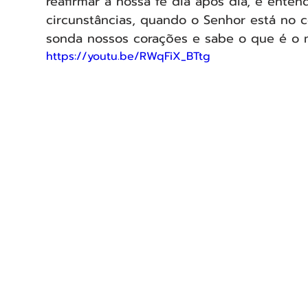
reafirmar a nossa fé dia após dia, e ent
circunstâncias, quando o Senhor está no co
sonda nossos corações e sabe o que é o m
https://youtu.be/RWqFiX_BTtg