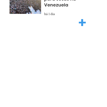
Venezuela
há 1 dia
+