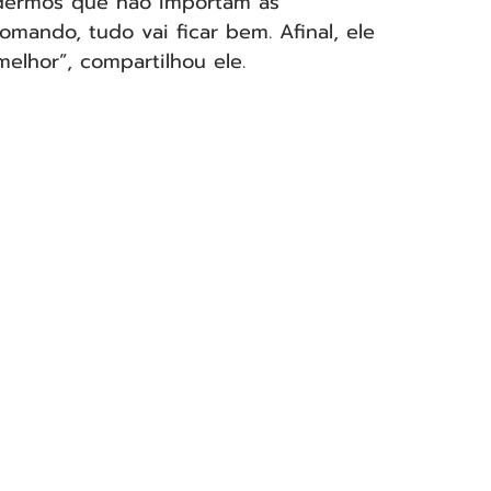
endermos que não importam as 
mando, tudo vai ficar bem. Afinal, ele 
elhor”, compartilhou ele.