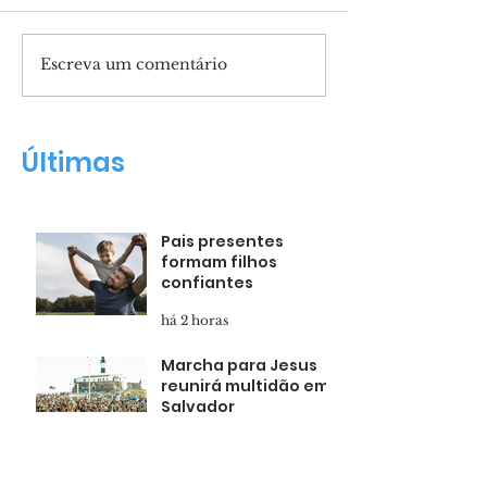
Escreva um comentário
Marcha para Jesus
Apóstolo Guil
reunirá multidão em
Maldonado n
Salvador
Renascer Hall
Últimas
Pais presentes
formam filhos
confiantes
há 2 horas
Marcha para Jesus
reunirá multidão em
Salvador
há 4 horas