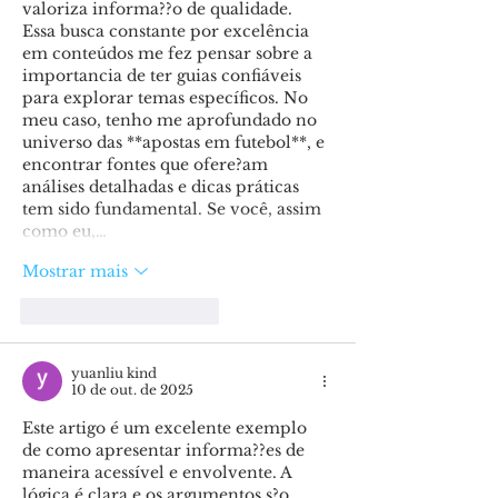
valoriza informa??o de qualidade. 
Essa busca constante por excelência 
em conteúdos me fez pensar sobre a 
importancia de ter guias confiáveis 
para explorar temas específicos. No 
meu caso, tenho me aprofundado no 
universo das **apostas em futebol**, e 
encontrar fontes que ofere?am 
análises detalhadas e dicas práticas 
tem sido fundamental. Se você, assim 
como eu,…
Mostrar mais
Curtir
Responder
yuanliu kind
10 de out. de 2025
Este artigo é um excelente exemplo 
de como apresentar informa??es de 
maneira acessível e envolvente. A 
lógica é clara e os argumentos s?o 