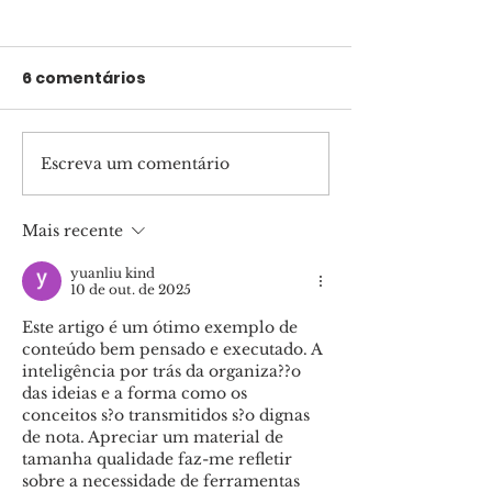
6 comentários
Escreva um comentário
Filma contará a
R$ 10 milhões
história do porfeta
articulados p
Daniel
deputado Dr.
Mais recente
Nóbrega lev
yuanliu kind
asfalto novo 
10 de out. de 2025
Taboão
Este artigo é um ótimo exemplo de 
conteúdo bem pensado e executado. A 
inteligência por trás da organiza??o 
das ideias e a forma como os 
conceitos s?o transmitidos s?o dignas 
de nota. Apreciar um material de 
tamanha qualidade faz-me refletir 
sobre a necessidade de ferramentas 