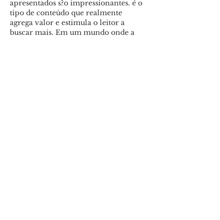
apresentados s?o impressionantes. é o 
tipo de conteúdo que realmente 
agrega valor e estimula o leitor a 
buscar mais. Em um mundo onde a 
informa??o flui rapidamente, 
encontrar fontes que ofere?am um 
aprendizado consistente e prático é 
fundamental. Lembro-me de quando 
estava explorando novas formas de 
obter retornos consistentes, e a busca 
por conhecimento foi essencial. 
Encontrei um aliado incrível nesse 
processo: o 
melhores palpites
, que me 
proporcionou o…
Mostrar mais
Curtir
Responder
Mostrar mais comentários
Últimas