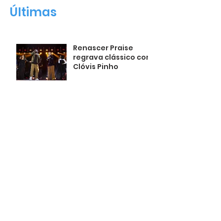
Últimas
Renascer Praise
regrava clássico com
Clóvis Pinho
há 18 horas
Domingo é dia de
Celebração da
Família na Renascer
há 1 dia
Pais presentes
formam filhos
confiantes
há 2 dias
Marcha para Jesus