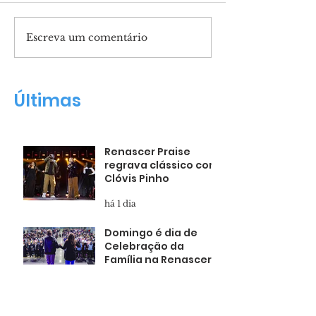
Escreva um comentário
Filma contará a
Marcha para 
história do porfeta
um movimento
Daniel
de fé
Últimas
Renascer Praise
regrava clássico com
Clóvis Pinho
há 1 dia
Domingo é dia de
Celebração da
Família na Renascer
há 2 dias
Pais presentes