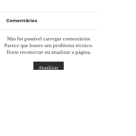
Comentários
Não foi possível carregar comentários
Pais presentes
Marcha para 
Parece que houve um problema técnico.
Tente reconectar ou atualizar a página.
formam filhos
reunirá mult
confiantes
Salvador
Atualizar
Últimas
Renascer Praise
regrava clássico com
Clóvis Pinho
há 12 minutos