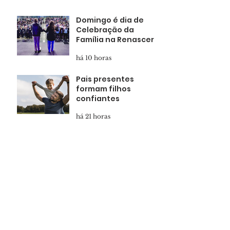
Domingo é dia de
Celebração da
Família na Renascer
há 10 horas
Pais presentes
formam filhos
confiantes
há 21 horas
Marcha para Jesus
reunirá multidão em
Salvador
há 23 horas
Apóstolo Guillermo
Maldonado no
Renascer Hall