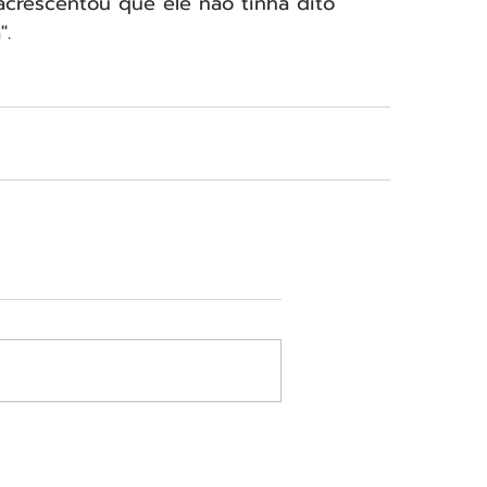
 acrescentou que ele não tinha dito 
".