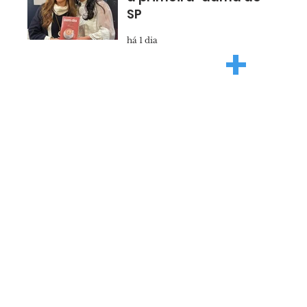
SP
há 1 dia
+