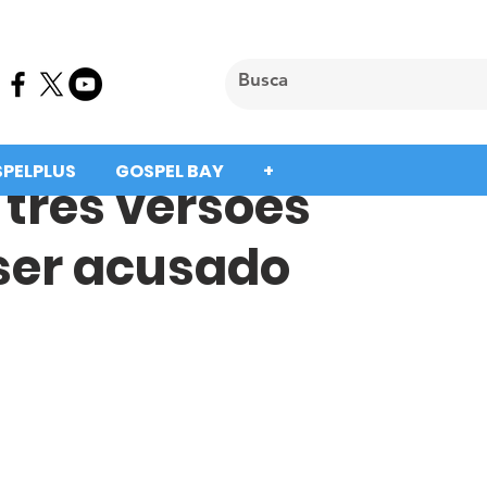
SPELPLUS
GOSPEL BAY
+
 três versões
 ser acusado