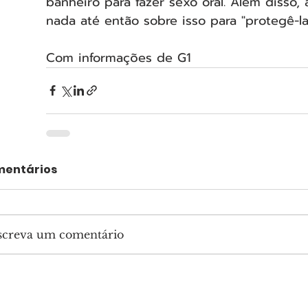
banheiro para fazer sexo oral. Além disso,
nada até então sobre isso para "protegê-la
Com informações de G1
entários
screva um comentário