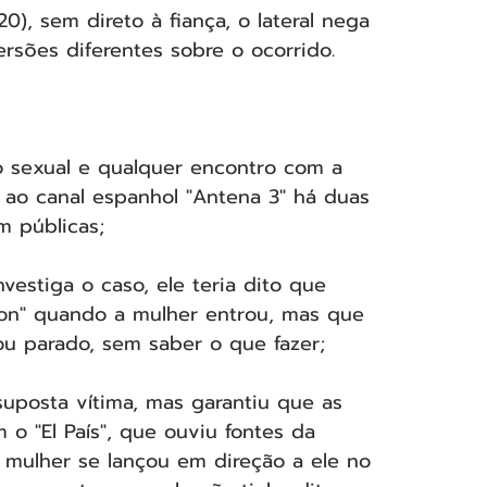
0), sem direto à fiança, o lateral nega 
rsões diferentes sobre o ocorrido.
ão sexual e qualquer encontro com a 
 ao canal espanhol "Antena 3" há duas 
m públicas;
vestiga o caso, ele teria dito que 
ton" quando a mulher entrou, mas que 
ou parado, sem saber o que fazer;
suposta vítima, mas garantiu que as 
o "El País", que ouviu fontes da 
a mulher se lançou em direção a ele no 