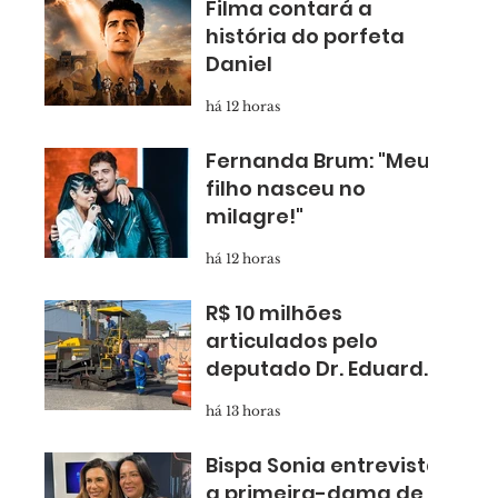
Filma contará a
história do porfeta
Daniel
há 12 horas
Fernanda Brum: "Meu
filho nasceu no
milagre!"
há 12 horas
R$ 10 milhões
articulados pelo
deputado Dr. Eduardo
Nóbrega levam
há 13 horas
asfalto novo para
Taboão
Bispa Sonia entrevista
a primeira-dama de