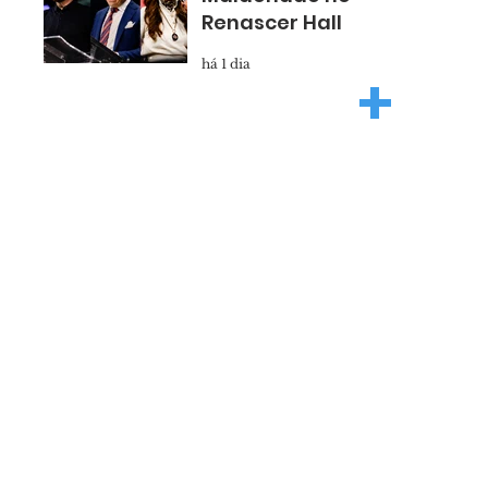
Renascer Hall
há 1 dia
+