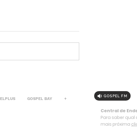
GOSPEL FM
PELPLUS
GOSPEL BAY
+
Central de End
Para saber qual a
mais próxima
cl