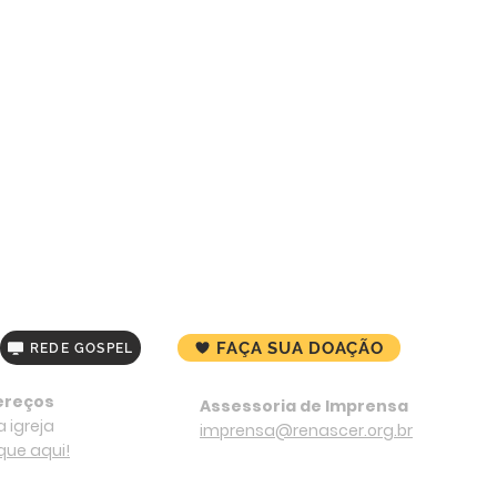
FAÇA SUA DOAÇÃO
REDE GOSPEL
ereços
Assessoria de Imprensa
 igreja
imprensa@renascer.org.br
ique aqui!