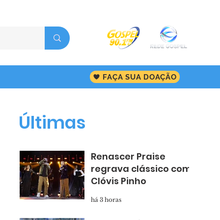
FAÇA SUA DOAÇÃO
Últimas
Renascer Praise
regrava clássico com
Clóvis Pinho
há 3 horas