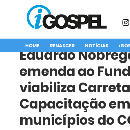
HOME
RENASCER
NOTÍCIAS
iGO
Eduardo Nóbreg
emenda ao Fundo
viabiliza Carret
Capacitação em
municípios do 