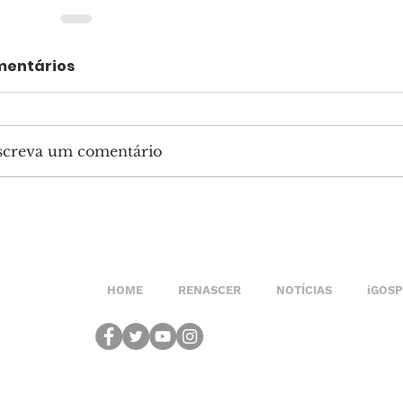
entários
screva um comentário
HOME
RENASCER
NOTÍCIAS
iGOS