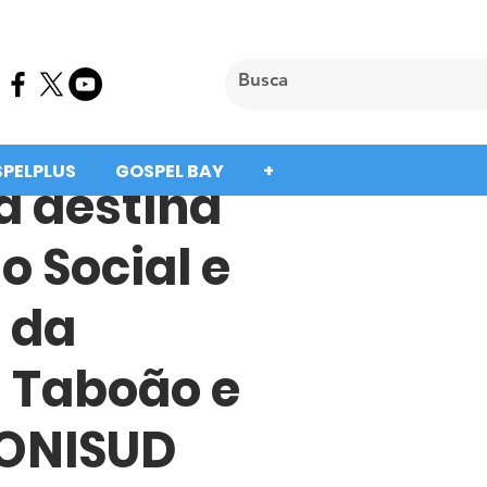
SPELPLUS
GOSPEL BAY
+
a destina
 Social e
a da
 Taboão e
CONISUD