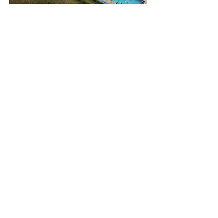
Serviço:
Acampa do O2
Data: 1 a 4 de março de 2025
Local: Fazenda Renascer
Inscrições no Instagram: 
@O2Renascer
Redação
Renascer 4
Renascer