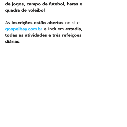
de jogos, campo de futebol, haras e 
quadra de voleibol
.
As 
inscrições estão abertas
 no site 
gospelbay.com.br
 e incluem 
estadia, 
todas as atividades e três refeições 
diárias
.