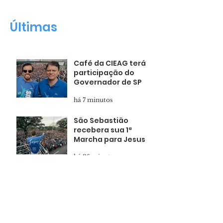
Marcha para Jesus
fiéis em Tietê
Últimas
Café da CIEAG terá
participação do
Governador de SP
há 7 minutos
São Sebastião
recebera sua 1ª
Marcha para Jesus
há 36 minutos
Marcha para Jesus
reúne milhares de
fiéis em Tietê
há 3 horas