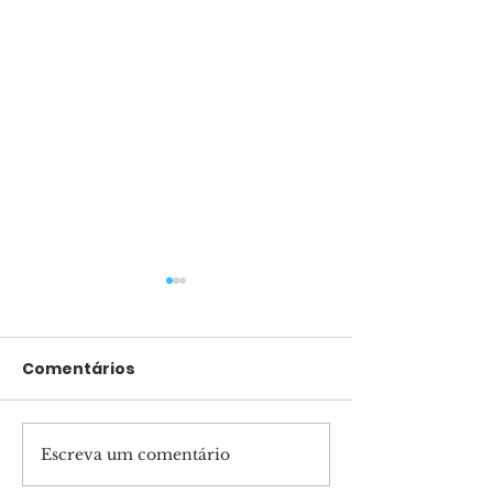
Comentários
Escreva um comentário
São Sebastião
Marcha para 
recebera sua 1ª
reúne milhare