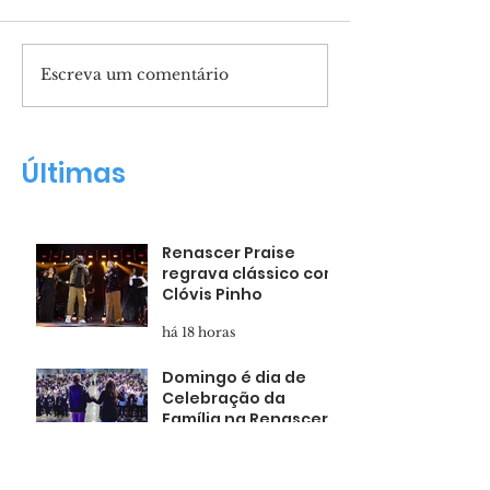
Escreva um comentário
Pais presentes
Marcha para 
formam filhos
reunirá mult
confiantes
Salvador
Últimas
Renascer Praise
regrava clássico com
Clóvis Pinho
há 18 horas
Domingo é dia de
Celebração da
Família na Renascer
há 1 dia