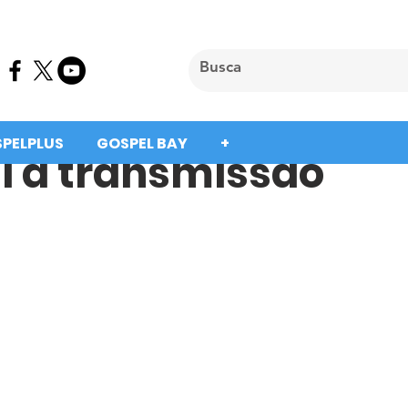
SPELPLUS
GOSPEL BAY
+
 a transmissão