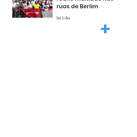
ruas de Berlim
há 1 dia
+