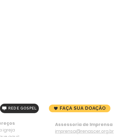
FAÇA SUA DOAÇÃO
REDE GOSPEL
ereços
Assessoria de Imprensa
 igreja
imprensa@renascer.org.br
ique aqui!