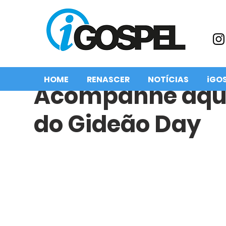
HOME
RENASCER
NOTÍCIAS
iGO
Acompanhe aqui
do Gideão Day