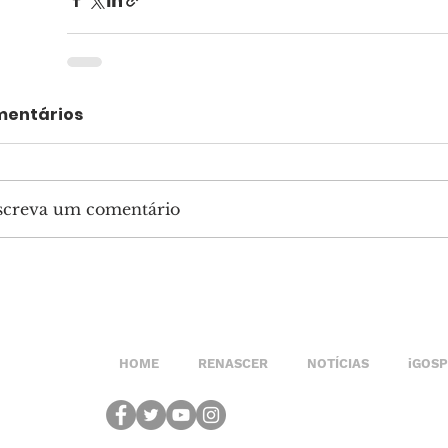
entários
screva um comentário
HOME
RENASCER
NOTÍCIAS
iGOS