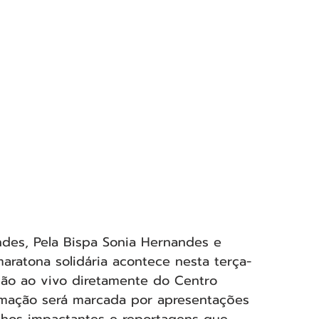
es, Pela Bispa Sonia Hernandes e 
aratona solidária acontece nesta terça-
issão ao vivo diretamente do Centro 
amação será marcada por apresentações 
unhos impactantes e reportagens que 