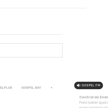
GOSPEL FM
PELPLUS
GOSPEL BAY
+
Central de End
Para saber qual a
mais próxima
cl