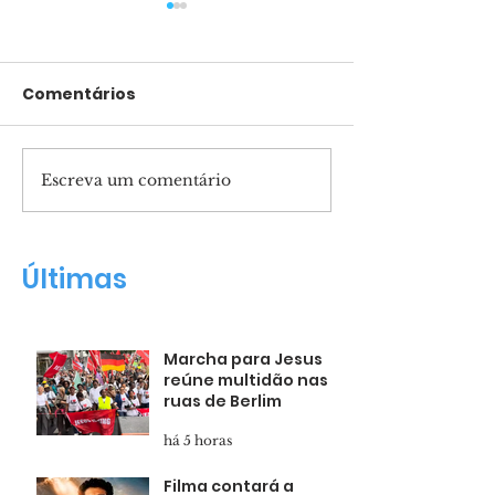
Comentários
Escreva um comentário
Filma contará a
Fernanda Bru
história do porfeta
filho nasceu 
Daniel
milagre!"
Últimas
Marcha para Jesus
reúne multidão nas
ruas de Berlim
há 5 horas
Filma contará a