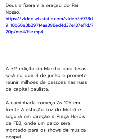
Deus e fizeram a oração do Pai 
Nosso. 
https://video.wixstatic.com/video/d978d
9_18b68e3b29714aa398ed4d37e137ef1d/7
20p/mp4/file.mp4
A 31ª edição da Marcha para Jesus 
será no doa 8 de junho e promete 
reunir milhões de pessoas nas ruas 
da capital paulista.
A caminhada começa às 10h em 
frente à estação Luz do Metrô e 
seguirá em direção à Praça Heróis 
da FEB, onde um palco será 
montado para os shows de música 
gospel.