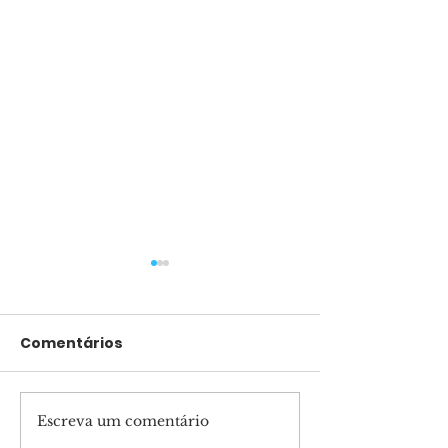
Comentários
Escreva um comentário
Pais presentes
Marcha para 