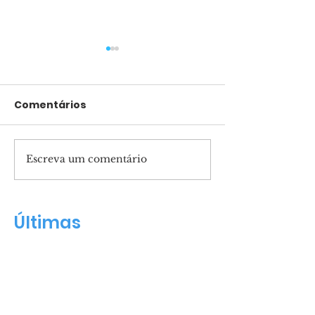
Comentários
Escreva um comentário
Pais presentes
Apóstolo Guil
formam filhos
Maldonado n
confiantes
Renascer Hall
Últimas
Renascer Praise
regrava clássico com
Clóvis Pinho