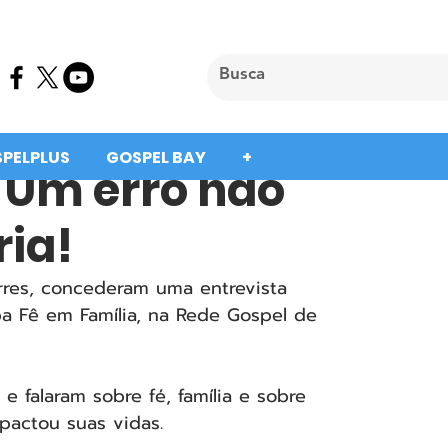
SPELPLUS
GOSPEL BAY
+
 Um erro não
ria!
orres, concederam uma entrevista 
a Fê em Família, na Rede Gospel de 
e falaram sobre fé, família e sobre 
actou suas vidas. 