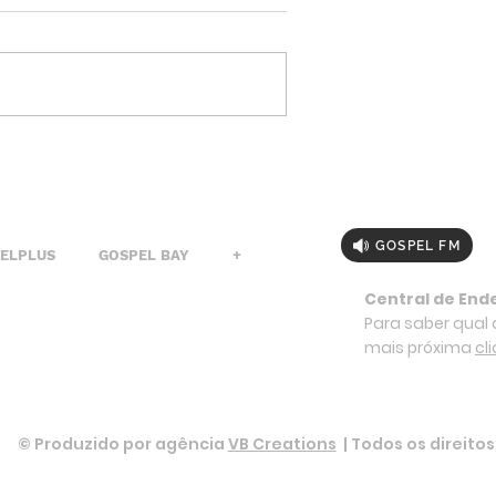
GOSPEL FM
PELPLUS
GOSPEL BAY
+
Central de End
Para saber qual a
mais próxima
cl
© Produzido por agência
VB Creations
| Todos os direito