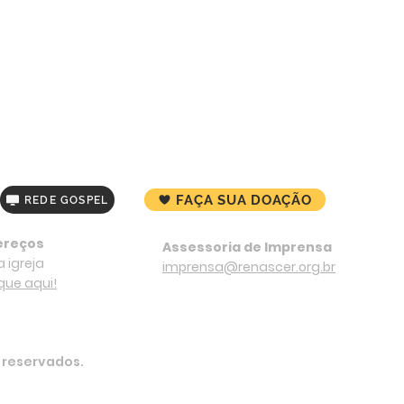
FAÇA SUA DOAÇÃO
REDE GOSPEL
ereços
Assessoria de Imprensa
 igreja
imprensa@renascer.org.br
ique aqui!
s reservados.