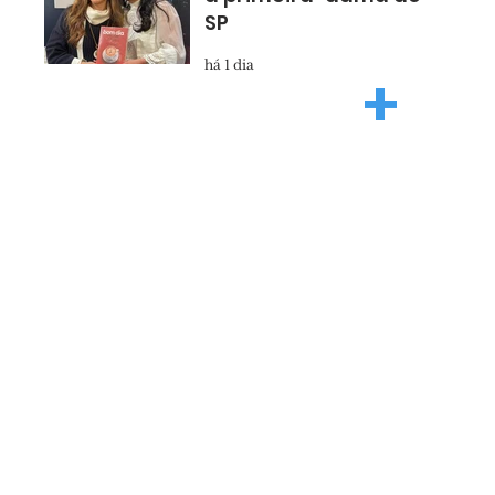
SP
há 1 dia
+