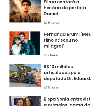
Filma contará a
história do porfeta
Daniel
há 6 horas
Fernanda Brum: "Meu
filho nasceu no
milagre!"
há 7 horas
R$ 10 milhões
articulados pelo
deputado Dr. Eduardo
Nóbrega levam
há 8 horas
asfalto novo para
Taboão
Bispa Sonia entrevista
a primeira-dama de