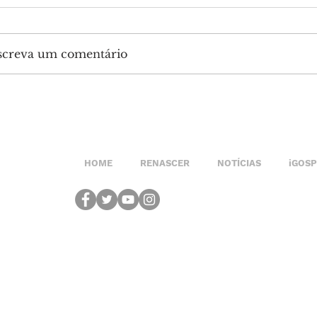
screva um comentário
HOME
RENASCER
NOTÍCIAS
iGOS