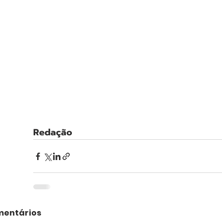
Redação
entários