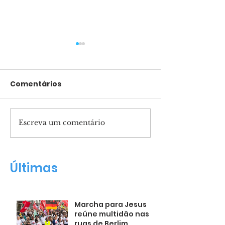
Comentários
Escreva um comentário
Filma contará a
Fernanda Bru
história do porfeta
filho nasceu 
Daniel
milagre!"
Últimas
Marcha para Jesus
reúne multidão nas
ruas de Berlim