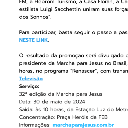
FM, a Hebrom Turismo, a Casa Florah, a Cas
estilista Luigi Sacchettin uniram suas fo
dos Sonhos”. 
Para participar, basta seguir o passo a pa
NESTE LINK
. 
O resultado da promoção será divulgado 
presidente da Marcha para Jesus no Brasil,
horas, no programa “Renascer”, com transm
Televisão
.
Serviço:
32ª edição da Marcha para Jesus
Data: 30 de maio de 2024
Saída: às 10 horas, da Estação Luz do Metr
Concentração: Praça Heróis da FEB
Informações: 
marchaparajesus.com.br