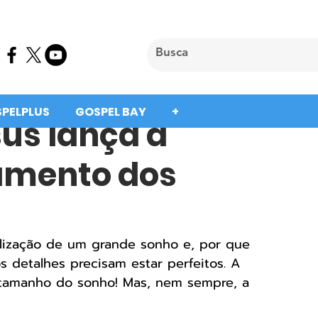
SPELPLUS
GOSPEL BAY
+
us lança a
amento dos
lização de um grande sonho e, por que 
s detalhes precisam estar perfeitos. A 
 tamanho do sonho! Mas, nem sempre, a 