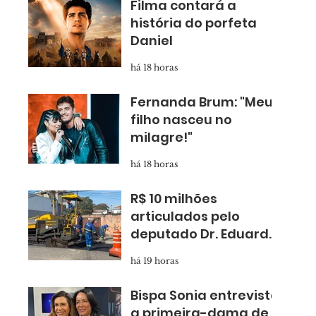
Filma contará a
história do porfeta
Daniel
há 18 horas
Fernanda Brum: "Meu
filho nasceu no
milagre!"
há 18 horas
R$ 10 milhões
articulados pelo
deputado Dr. Eduardo
Nóbrega levam
há 19 horas
asfalto novo para
Taboão
Bispa Sonia entrevista
a primeira-dama de