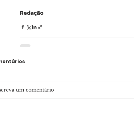
Redação
entários
screva um comentário