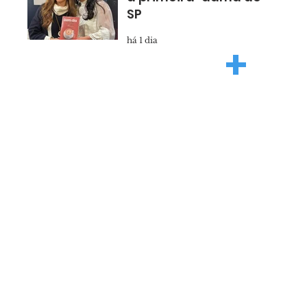
SP
há 1 dia
+