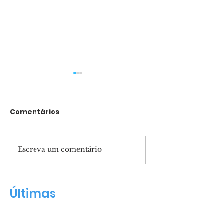
Comentários
Escreva um comentário
Pais presentes
Marcha para 
formam filhos
reunirá mult
confiantes
Salvador
Últimas