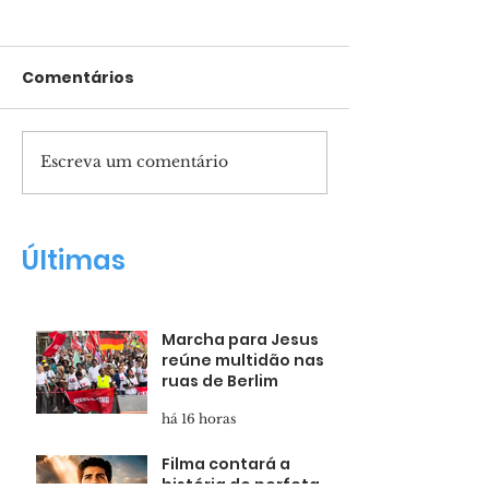
Comentários
Escreva um comentário
Filma contará a
Fernanda Bru
história do porfeta
filho nasceu 
Daniel
milagre!"
Últimas
Marcha para Jesus
reúne multidão nas
ruas de Berlim
há 16 horas
Filma contará a
história do porfeta