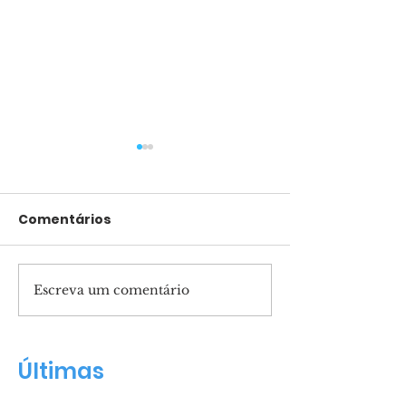
Comentários
Escreva um comentário
Pais presentes
Marcha para 
formam filhos
reunirá mult
confiantes
Salvador
Últimas