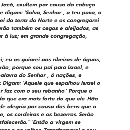
e Jacó, exultem por causa da cabeça 
 digam: ‘Salva, Senhor , o teu povo, o 
rei da terra do Norte e os congregarei 
tarão também os cegos e aleijados, as 
ar à luz; em grande congregação, 
; eu os guiarei aos ribeiros de águas, 
o; porque sou pai para Israel, e 
alavra do Senhor , ó nações, e 
. Digam: ‘Aquele que espalhou Israel o 
 faz com o seu rebanho.’ Porque o 
do que era mais forte do que ele. Hão 
 de alegria por causa dos bens que o 
te, os cordeiros e os bezerros. Serão 
alecerão." "Então a virgem se 
ens e os velhos. Transformarei o seu 