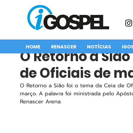
HOME
RENASCER
NOTÍCIAS
iGO
O Retorno a Sião
de Oficiais de m
O Retorno a Sião foi o tema da Ceia de Ofi
março. A palavra foi ministrada pelo Após
Renascer Arena.