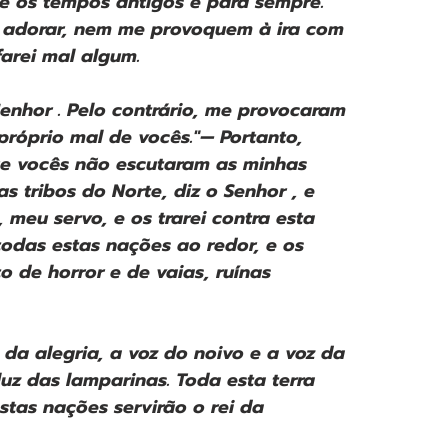
e os tempos antigos e para sempre. 
e adorar, nem me provoquem à ira com 
farei mal algum.
nhor . Pelo contrário, me provocaram 
próprio mal de vocês."— Portanto, 
que vocês não escutaram as minhas 
s tribos do Norte, diz o Senhor , e 
meu servo, e os trarei contra esta 
todas estas nações ao redor, e os 
to de horror e de vaias, ruínas 
 da alegria, a voz do noivo e a voz da 
uz das lamparinas. Toda esta terra 
estas nações servirão o rei da 