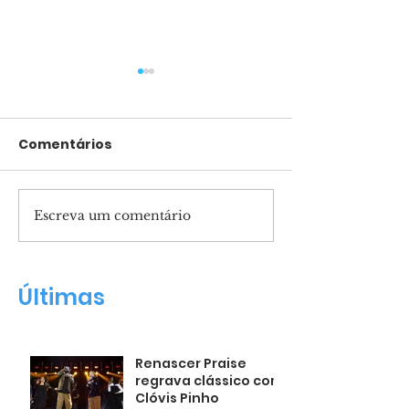
Comentários
Escreva um comentário
Pais presentes
Marcha para 
formam filhos
reunirá mult
confiantes
Salvador
Últimas
Renascer Praise
regrava clássico com
Clóvis Pinho