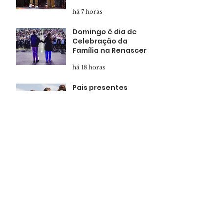
há 7 horas
Domingo é dia de
Celebração da
Família na Renascer
há 18 horas
Pais presentes
formam filhos
confiantes
há 1 dia
Marcha para Jesus
reunirá multidão em
Salvador
há 1 dia
Apóstolo Guillermo
Maldonado no
Renascer Hall