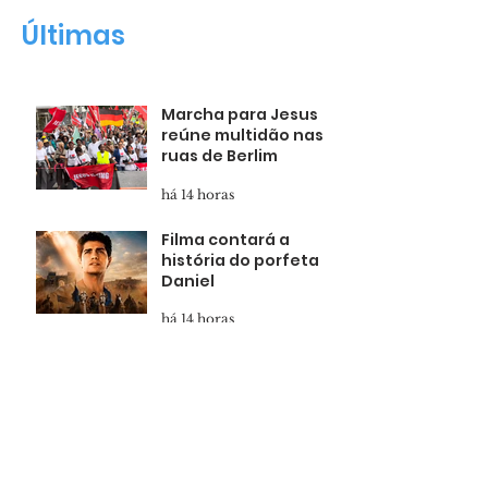
Daniel
milagre!"
Últimas
Marcha para Jesus
reúne multidão nas
ruas de Berlim
há 14 horas
Filma contará a
história do porfeta
Daniel
há 14 horas
Fernanda Brum: "Meu
filho nasceu no
milagre!"
há 14 horas