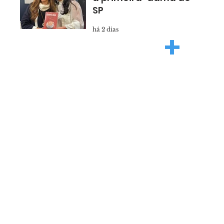
SP
há 2 dias
+