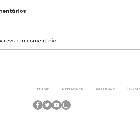
entários
screva um comentário
HOME
RENASCER
NOTÍCIAS
iGOS