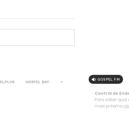
GOSPEL FM
PELPLUS
GOSPEL BAY
+
Central de End
Para saber qual a
mais próxima
cl