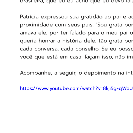
brasileira, que eu eu acho que eu devo fal
Patrícia expressou sua gratidão ao pai e 
proximidade com seus pais. "Sou grata por
amava ele, por ter falado para o meu pai 
queria honrar a história dele, tão grata p
cada conversa, cada conselho. Se eu pos
você que está em casa: façam isso, não im
Acompanhe, a seguir, o depoimento na ínt
https://www.youtube.com/watch?v=8kji5g-qWoU