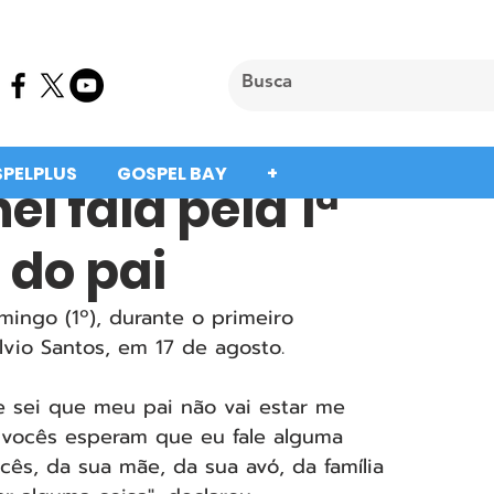
SPELPLUS
GOSPEL BAY
+
l fala pela 1ª
 do pai
mingo (1º), durante o primeiro 
lvio Santos, em 17 de agosto.
e sei que meu pai não vai estar me 
ue vocês esperam que eu fale alguma 
cês, da sua mãe, da sua avó, da família 