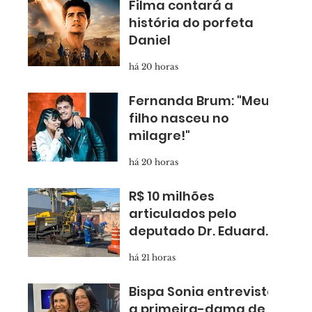
Filma contará a
história do porfeta
Daniel
há 20 horas
Fernanda Brum: "Meu
filho nasceu no
milagre!"
há 20 horas
R$ 10 milhões
articulados pelo
deputado Dr. Eduardo
Nóbrega levam
há 21 horas
asfalto novo para
Taboão
Bispa Sonia entrevista
a primeira-dama de