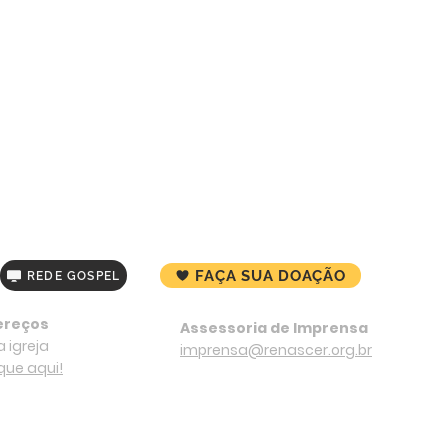
FAÇA SUA DOAÇÃO
REDE GOSPEL
ereços
Assessoria de Imprensa
 igreja
imprensa@renascer.org.br
ique aqui!