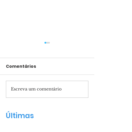
Comentários
Escreva um comentário
Pais presentes
Marcha para 
formam filhos
reunirá mult
confiantes
Salvador
Últimas