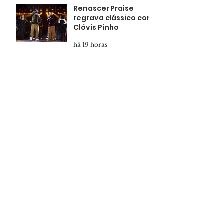
Renascer Praise
regrava clássico com
Clóvis Pinho
há 19 horas
Domingo é dia de
Celebração da
Família na Renascer
há 1 dia
Pais presentes
formam filhos
confiantes
há 2 dias
Marcha para Jesus
reunirá multidão em
Salvador
há 2 dias