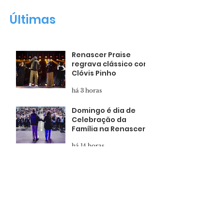
Família na Renascer
Renascer Hall
Últimas
Renascer Praise
regrava clássico com
Clóvis Pinho
há 3 horas
Domingo é dia de
Celebração da
Família na Renascer
há 14 horas
Pais presentes
formam filhos
confiantes
há 1 dia