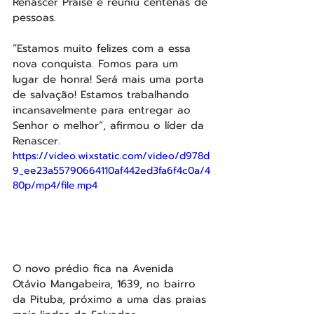
Renascer Praise e reuniu centenas de 
pessoas.
“Estamos muito felizes com a essa 
nova conquista. Fomos para um 
lugar de honra! Será mais uma porta 
de salvação! Estamos trabalhando 
incansavelmente para entregar ao 
Senhor o melhor”, afirmou o líder da 
Renascer.
https://video.wixstatic.com/video/d978d
9_ee23a55790664110af442ed3fa6f4c0a/4
80p/mp4/file.mp4
O novo prédio fica na Avenida 
Otávio Mangabeira, 1639, no bairro 
da Pituba, próximo a uma das praias 