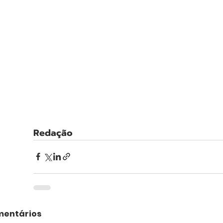
Redação
entários