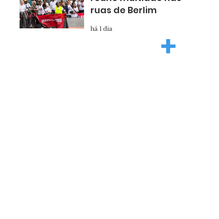
ruas de Berlim
há 1 dia
+