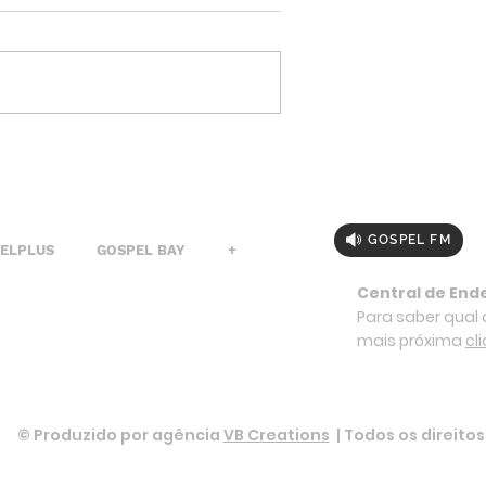
GOSPEL FM
PELPLUS
GOSPEL BAY
+
Central de End
Para saber qual a
mais próxima
cl
© Produzido por agência
VB Creations
| Todos os direito