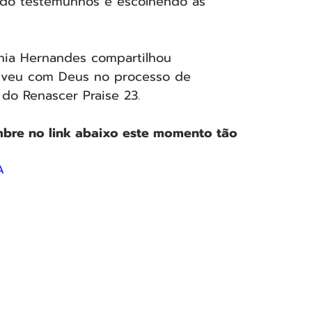
ando testemunhos e escolhendo as 
onia Hernandes compartilhou 
iveu com Deus no processo de 
do Renascer Praise 23.
bre no link abaixo este momento tão 
A