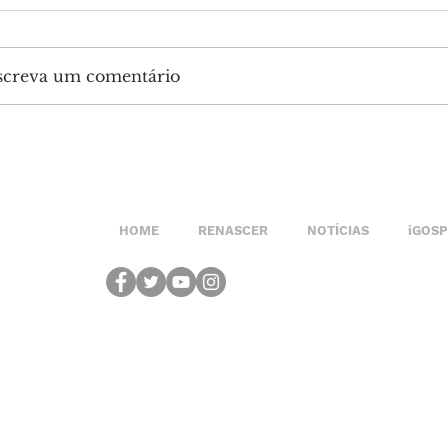
screva um comentário
HOME
RENASCER
NOTÍCIAS
iGOS