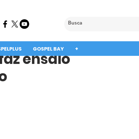
SPELPLUS
GOSPEL BAY
+
faz ensaio
o