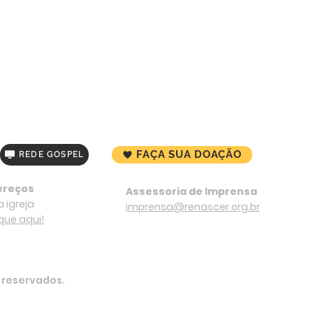
FAÇA SUA DOAÇÃO
REDE GOSPEL
ereços
Assessoria de Imprensa
 igreja
imprensa@renascer.org.br
ique aqui!
s reservados.