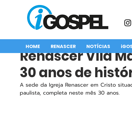
HOME
RENASCER
NOTÍCIAS
iGO
Renascer Vila Ma
30 anos de histó
A sede da Igreja Renascer em Cristo situad
paulista, completa neste mês 30 anos.