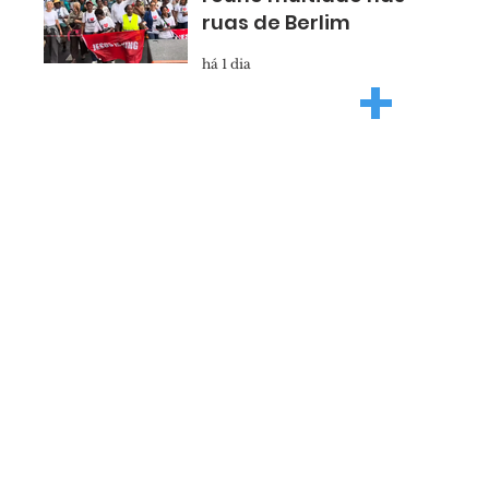
ruas de Berlim
há 1 dia
+