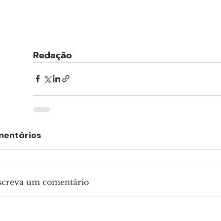
Redação
entários
screva um comentário