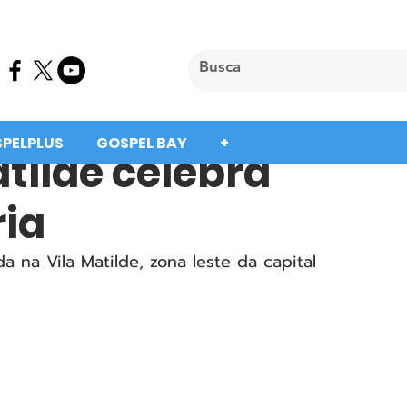
SPELPLUS
GOSPEL BAY
+
tilde celebra
ria
a na Vila Matilde, zona leste da capital 