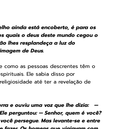
gelho ainda está encoberto, é para os 
os quais o deus deste mundo cegou o 
ão lhes resplandeça a luz do 
a imagem de Deus. 
o e como as pessoas descrentes têm o 
irituais. Ele sabia disso por 
religiosidade até ter a revelação de 
erra e ouviu uma voz que lhe dizia:   — 
Ele perguntou: — Senhor, quem é você? 
m você persegue. Mas levante-se e entre 
ve fazer. Os homens que viajavam com 