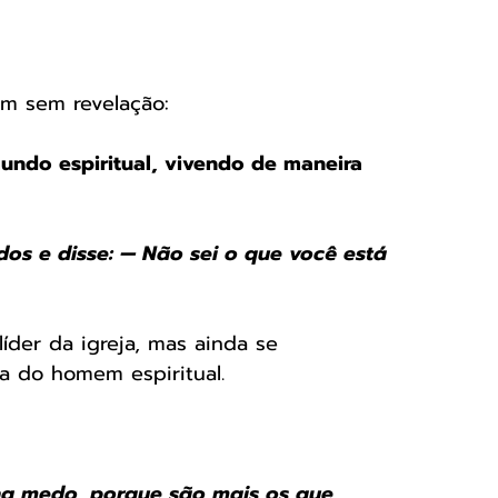
m sem revelação:
undo espiritual, vivendo de maneira 
dos e disse: — Não sei o que você está 
íder da igreja, mas ainda se 
a do homem espiritual.
nha medo, porque são mais os que 