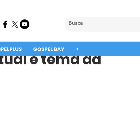
SPELPLUS
GOSPEL BAY
+
tual é tema da