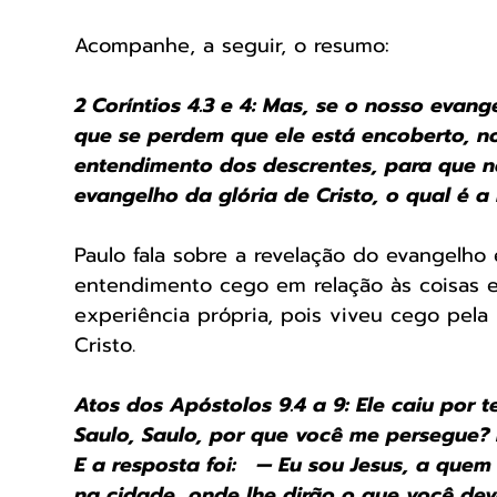
Acompanhe, a seguir, o resumo:
2 Coríntios 4.3 e 4: Mas, se o nosso evan
que se perdem que ele está encoberto, n
entendimento dos descrentes, para que n
evangelho da glória de Cristo, o qual é 
Paulo fala sobre a revelação do evangelh
entendimento cego em relação às coisas esp
experiência própria, pois viveu cego pela 
Cristo.
Atos dos Apóstolos 9.4 a 9: Ele caiu por t
Saulo, Saulo, por que você me persegue? 
E a resposta foi:   — Eu sou Jesus, a que
na cidade, onde lhe dirão o que você de