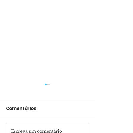
Comentários
Escreva um comentário
Pais presentes
Marcha para 