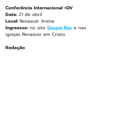
Conferência Internacional +QV 
Data:
 21 de abril
Local: 
Renascer Arena
Ingressos:
 no site 
Gospel Bay
 e nas 
igrejas Renascer em Cristo
Redação
Renascer 1
Renascer
Posts recentes
Ver tudo