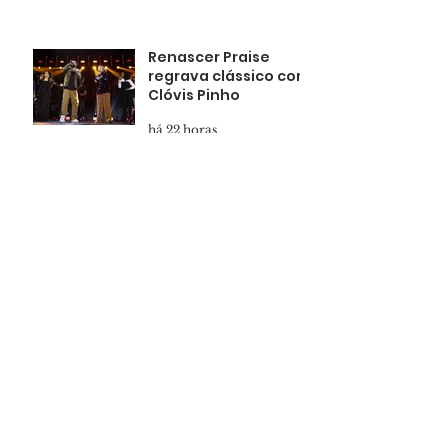
Renascer Praise
regrava clássico com
Clóvis Pinho
há 22 horas
Domingo é dia de
Celebração da
Família na Renascer
há 1 dia
Pais presentes
formam filhos
confiantes
há 2 dias
Marcha para Jesus
reunirá multidão em
Salvador