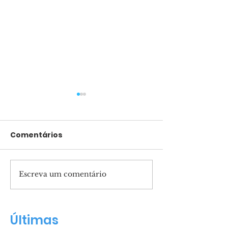
Comentários
Escreva um comentário
Pais presentes
Marcha para 
formam filhos
reunirá mult
confiantes
Salvador
Últimas