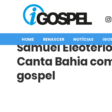
HOME
RENASCER
NOTÍCIAS
iGO
Samuel Eleotério
Canta Bahia co
gospel