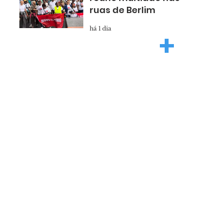
ruas de Berlim
há 1 dia
+