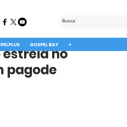
SPELPLUS
GOSPEL BAY
+
 estreia no
m pagode