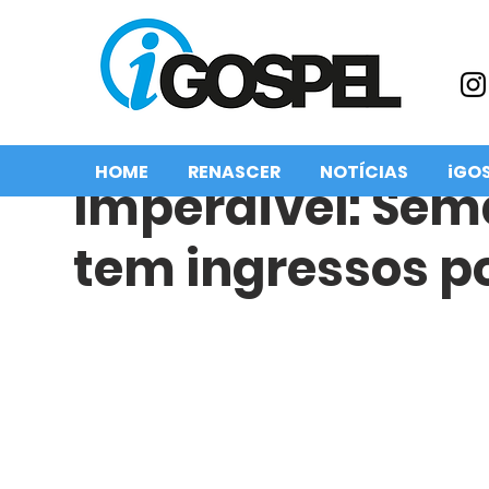
HOME
RENASCER
NOTÍCIAS
iGO
Imperdível: Se
tem ingressos po