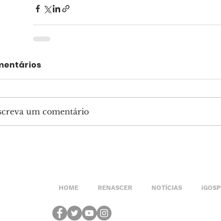
entários
screva um comentário
HOME
RENASCER
NOTÍCIAS
iGOS