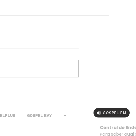
GOSPEL FM
PELPLUS
GOSPEL BAY
+
Central de End
Para saber qual a