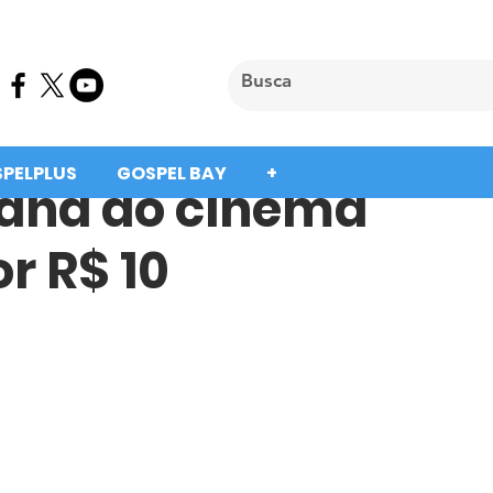
SPELPLUS
GOSPEL BAY
+
mana do cinema
r R$ 10