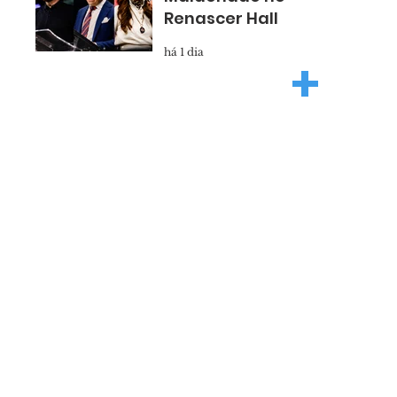
Renascer Hall
há 1 dia
+