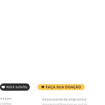
FAÇA SUA DOAÇÃO
REDE GOSPEL
ereços
Assessoria de Imprensa
 igreja
imprensa@renascer.org.br