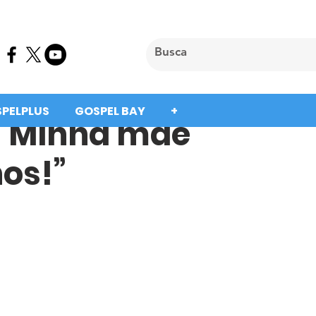
SPELPLUS
GOSPEL BAY
+
 “Minha mãe
hos!”