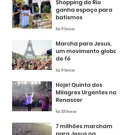
Shopping do Rio
ganha espaço para
batismos
há 9 horas
Marcha para Jesus,
um movimento global
de fé
há 9 horas
Hoje! Quinta dos
Milagres Urgentes na
Renascer
há 23 horas
7 milhões marcham
para Jesus na