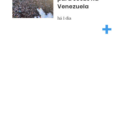
Venezuela
há 1 dia
+