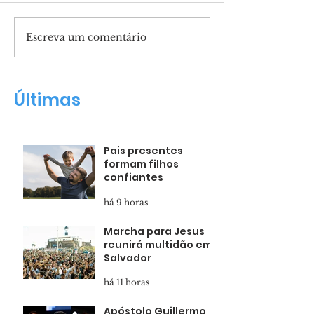
Escreva um comentário
Marcha para Jesus
Apóstolo Guil
reunirá multidão em
Maldonado n
Salvador
Renascer Hall
Últimas
Pais presentes
formam filhos
confiantes
há 9 horas
Marcha para Jesus
reunirá multidão em
Salvador
há 11 horas
Apóstolo Guillermo