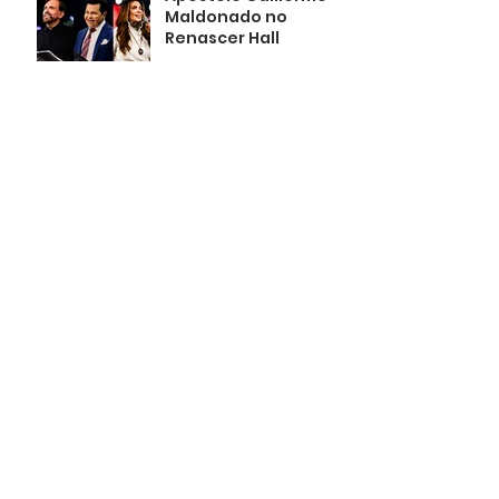
Maldonado no
Renascer Hall
há 11 horas
Sexta também é dia
de culto na Renascer
em Cristo
há 22 horas
Marcha para Jesus
reúne multidão nas
ruas de Berlim
há 1 dia
+
FAÇA SUA DOAÇÃO