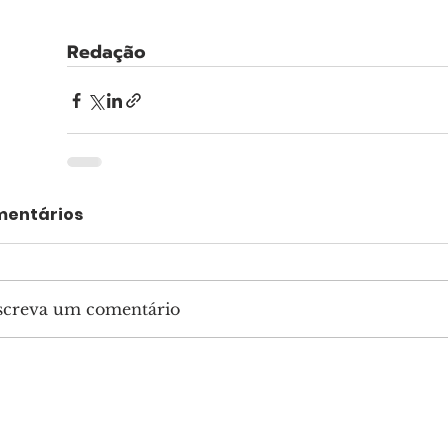
Redação
entários
screva um comentário