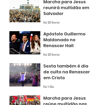
Marcha para Jesus
reunirá multidão em
Salvador
há 22 horas
Apóstolo Guillermo
Maldonado no
Renascer Hall
há 22 horas
Sexta também é dia
de culto na Renascer
em Cristo
há 1 dia
Marcha para Jesus
reúne multidão nas