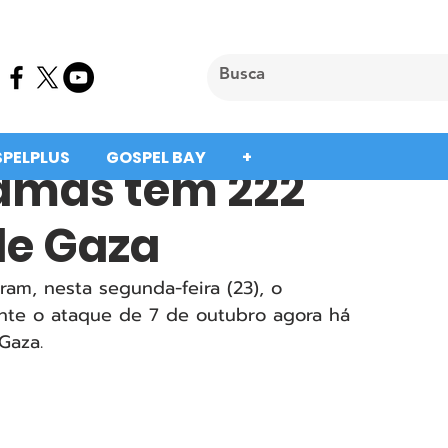
SPELPLUS
GOSPEL BAY
+
Hamas têm 222
de Gaza
aram, nesta segunda-feira (23), o 
te o ataque de 7 de outubro agora há 
Gaza.