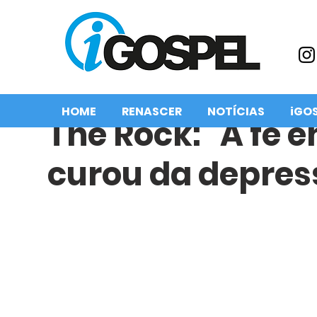
HOME
RENASCER
NOTÍCIAS
iGO
The Rock: "A fé 
curou da depres