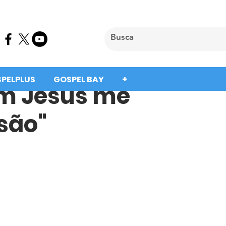
SPELPLUS
GOSPEL BAY
+
em Jesus me
são"