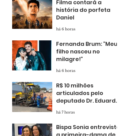
Filma contará a
história do porfeta
Daniel
há 6 horas
Fernanda Brum: "Meu
filho nasceu no
milagre!"
há 6 horas
R$ 10 milhões
articulados pelo
deputado Dr. Eduardo
Nóbrega levam
há 7 horas
asfalto novo para
Taboão
Bispa Sonia entrevista
a primeira-dama de