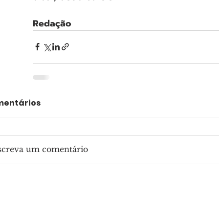
Redação
entários
screva um comentário