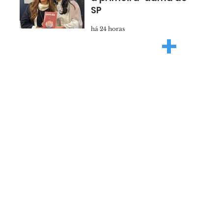
SP
há 24 horas
+