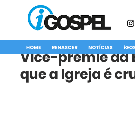
HOME
RENASCER
NOTÍCIAS
iGO
Vice-premiê da 
que a Igreja é cr