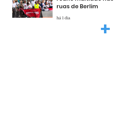
ruas de Berlim
há 1 dia
+