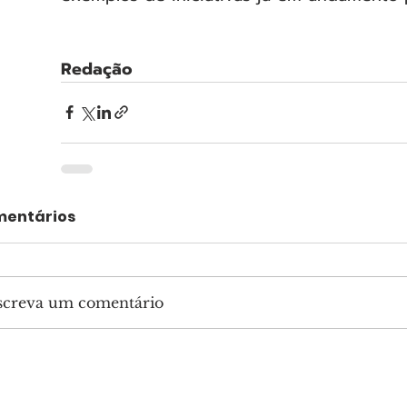
Redação
entários
screva um comentário