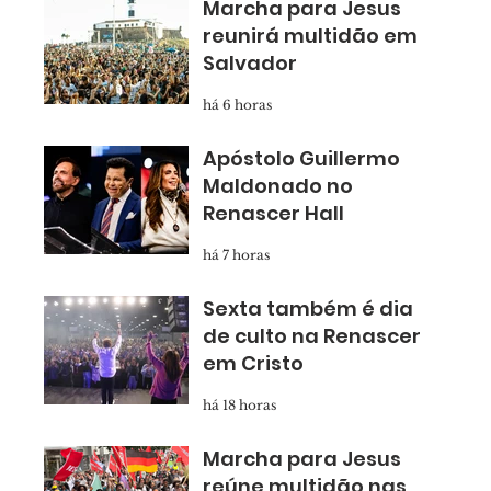
Marcha para Jesus
reunirá multidão em
Salvador
há 6 horas
Apóstolo Guillermo
Maldonado no
Renascer Hall
há 7 horas
Sexta também é dia
de culto na Renascer
em Cristo
há 18 horas
Marcha para Jesus
reúne multidão nas