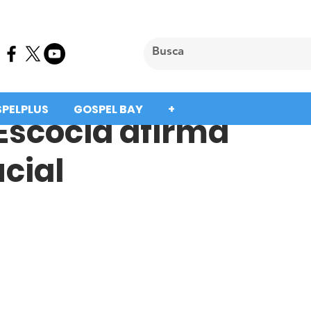
SPELPLUS
GOSPEL BAY
+
Escócia afirma
ucial