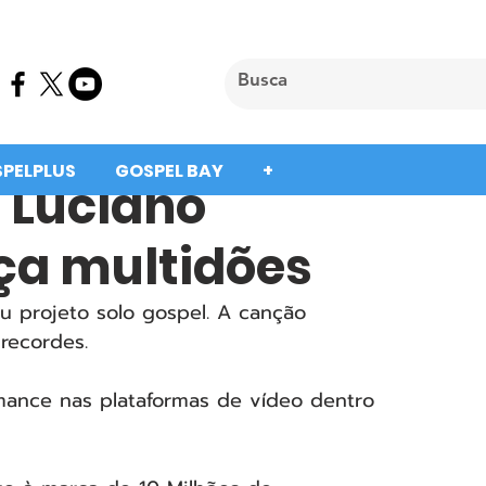
SPELPLUS
GOSPEL BAY
+
e Luciano
ça multidões
u projeto solo gospel. A canção 
 recordes. 
ance nas plataformas de vídeo dentro 