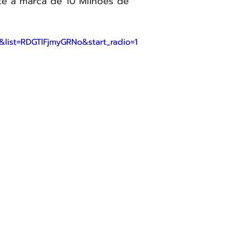
e à marca de 10 Milhões de 
list=RDGTlFjmyGRNo&start_radio=1