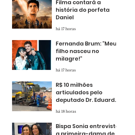
Filma contará a
história do porfeta
Daniel
há 17 horas
Fernanda Brum: "Meu
filho nasceu no
milagre!"
há 17 horas
R$ 10 milhões
articulados pelo
deputado Dr. Eduardo
Nóbrega levam
há 18 horas
asfalto novo para
Taboão
Bispa Sonia entrevista
a primeira-dama de