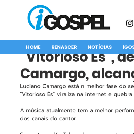
HOME
RENASCER
NOTÍCIAS
iGO
“Vitorioso És”, d
Camargo, alcan
Luciano Camargo está n melhor fase do se
"Vitorioso És" viraliza na internet e quebra
A música atualmente tem a melhor perform
dos canais do cantor. 