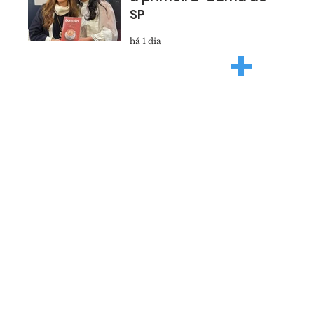
SP
há 1 dia
+