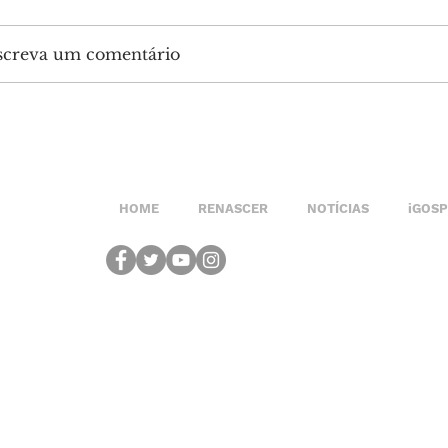
screva um comentário
HOME
RENASCER
NOTÍCIAS
iGOS