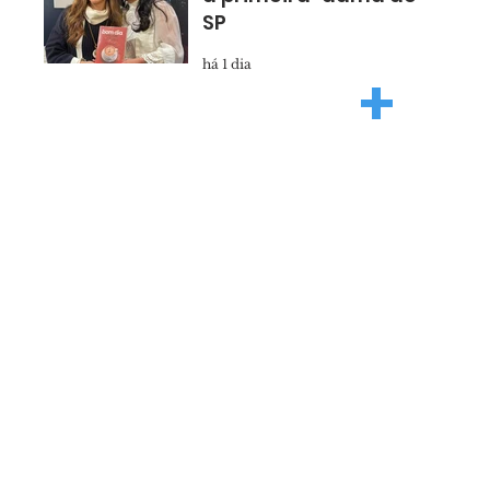
SP
há 1 dia
+