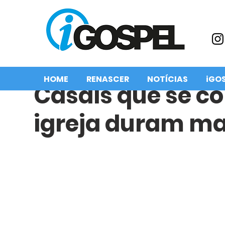
HOME
RENASCER
NOTÍCIAS
iGO
Casais que se 
igreja duram ma