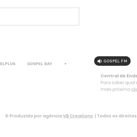
GOSPEL FM
PELPLUS
GOSPEL BAY
+
Central de End
Para saber qual a
mais próxima
cl
© Produzido por agência
VB Creations
| Todos os direito