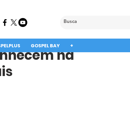
SPELPLUS
GOSPEL BAY
+
conhecem na
is