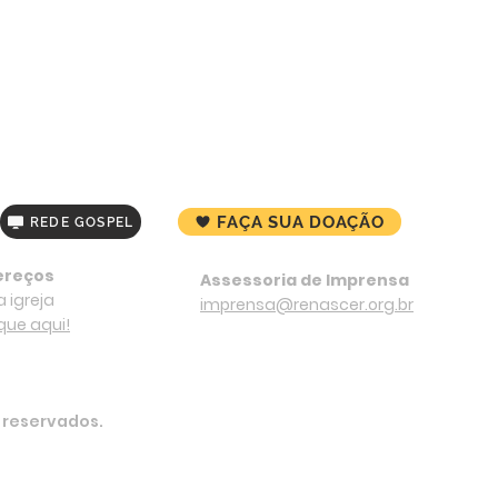
FAÇA SUA DOAÇÃO
REDE GOSPEL
ereços
Assessoria de Imprensa
 igreja
imprensa@renascer.org.br
ique aqui!
s reservados.