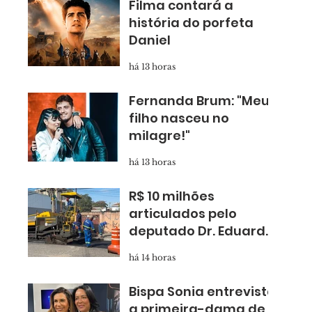
Filma contará a
história do porfeta
Daniel
há 13 horas
Fernanda Brum: "Meu
filho nasceu no
milagre!"
há 13 horas
R$ 10 milhões
articulados pelo
deputado Dr. Eduardo
Nóbrega levam
há 14 horas
asfalto novo para
Taboão
Bispa Sonia entrevista
a primeira-dama de