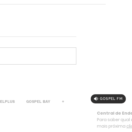
GOSPEL FM
PELPLUS
GOSPEL BAY
+
Central de End
Para saber qual a
mais próxima
cl