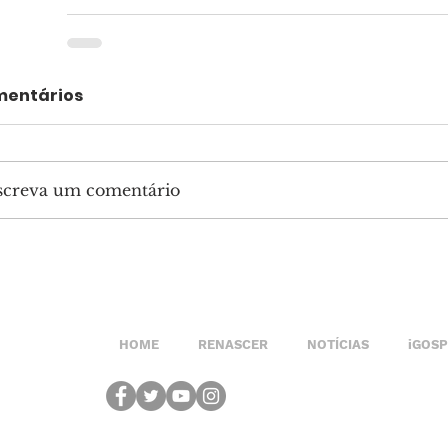
entários
screva um comentário
HOME
RENASCER
NOTÍCIAS
iGOS