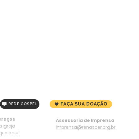
FAÇA SUA DOAÇÃO
REDE GOSPEL
ereços
Assessoria de Imprensa
 igreja
imprensa@renascer.org.br
ique aqui!