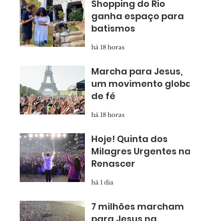
Shopping do Rio
ganha espaço para
batismos
há 18 horas
Marcha para Jesus,
um movimento global
de fé
há 18 horas
Hoje! Quinta dos
Milagres Urgentes na
Renascer
há 1 dia
7 milhões marcham
para Jesus na