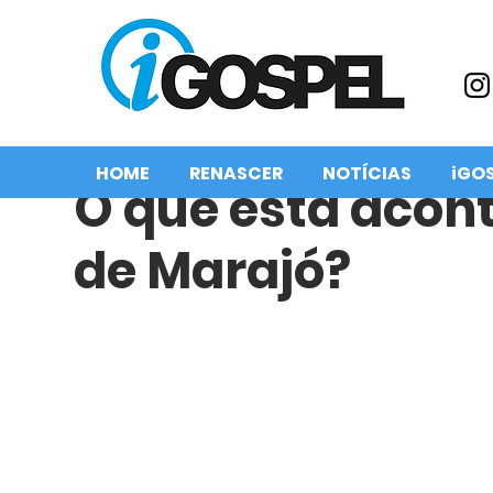
HOME
RENASCER
NOTÍCIAS
iGO
O que está acon
de Marajó?