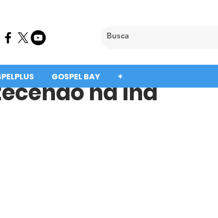
SPELPLUS
GOSPEL BAY
+
tecendo na lha